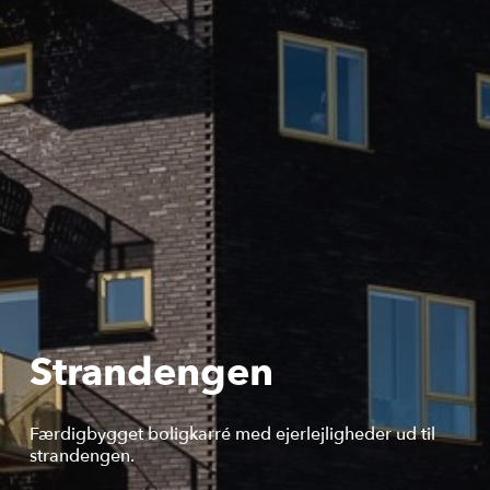
Strandengen
Færdigbygget boligkarré med ejerlejligheder ud til
strandengen.