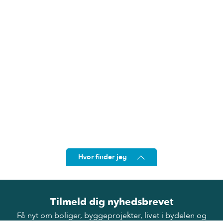
Hvor finder jeg
Offentlig transport
Byggeri og anlæg
Parkeri
Tilmeld dig nyhedsbrevet
Få nyt om boliger, byggeprojekter, livet i bydelen og