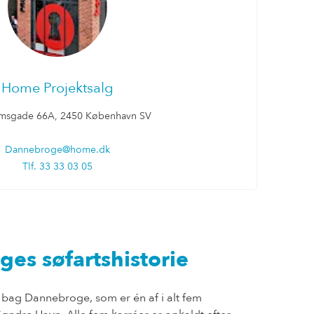
Home Projektsalg
lmsgade 66A, 2450 København SV
Dannebroge@home.dk
Tlf. 33 33 03 05
øges søfartshistorie
bag Dannebroge, som er én af i alt fem