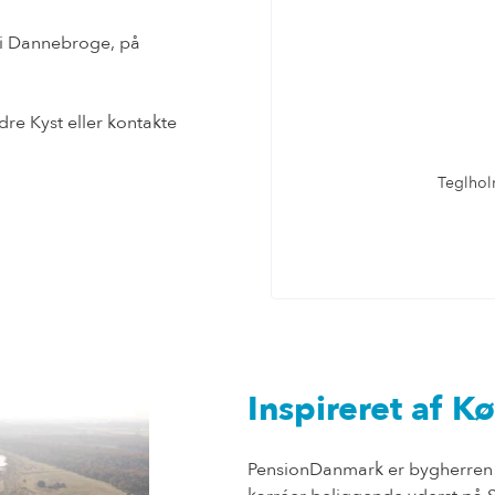
s i Dannebroge, på
dre Kyst eller kontakte
Teglho
Inspireret af K
PensionDanmark er bygherren 