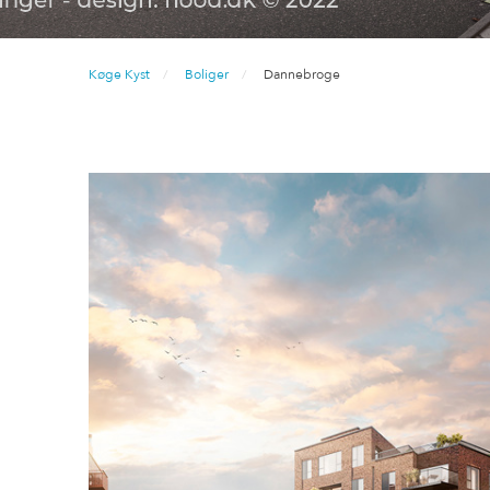
Køge Kyst
Boliger
Dannebroge