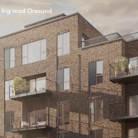
et kig mod Øresund