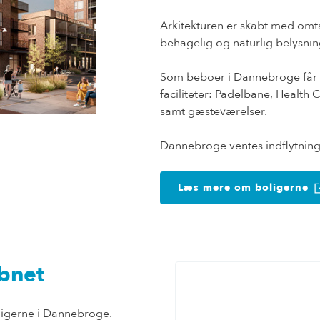
Arkitekturen er skabt med omtan
behagelig og naturlig belysn
Som beboer i Dannebroge får 
faciliteter: Padelbane, Health
samt gæsteværelser.
Dannebroge ventes indflytnings
Læs mere om boligerne
åbnet
ligerne i Dannebroge.