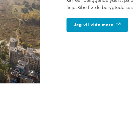
karréer beliggende yderst på S
linjeskibe fra de berygtede søs
Jeg vil vide mere