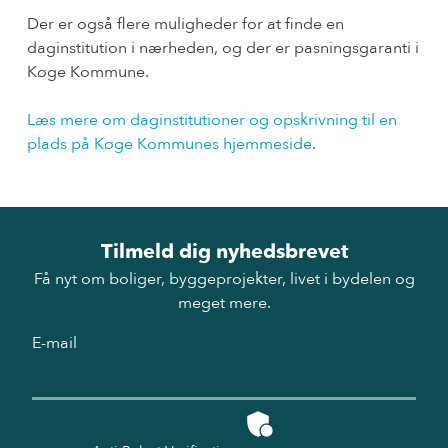
Der er også flere muligheder for at finde en
daginstitution i nærheden, og der er pasningsgaranti i
Køge Kommune.
Læs mere om daginstitutioner og opskrivning til en
plads på Køge Kommunes hjemmeside
.
Tilmeld dig nyhedsbrevet
Få nyt om boliger, byggeprojekter, livet i bydelen og
meget mere.
E-mail