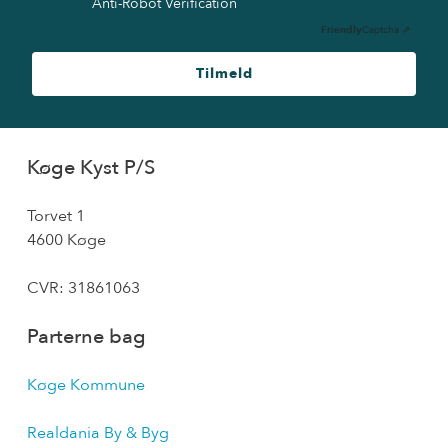
Anti-Robot Verification
Friendly
Captcha ⇗
Tilmeld
Køge Kyst P/S
Torvet 1
4600 Køge
CVR: 31861063
Parterne bag
Køge Kommune
Realdania By & Byg