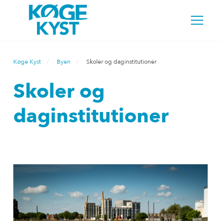
Køge Kyst
Byen
Skoler og daginstitutioner
Skoler og
daginstitutioner