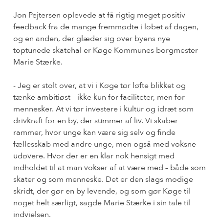
Jon Pejtersen oplevede at få rigtig meget positiv
feedback fra de mange fremmødte i løbet af dagen,
og en anden, der glæder sig over byens nye
toptunede skatehal er Køge Kommunes borgmester
Marie Stærke.
- Jeg er stolt over, at vi i Køge tør løfte blikket og
tænke ambitiøst – ikke kun for faciliteter, men for
mennesker. At vi tør investere i kultur og idræt som
drivkraft for en by, der summer af liv. Vi skaber
rammer, hvor unge kan være sig selv og finde
fællesskab med andre unge, men også med voksne
udøvere. Hvor der er en klar nok hensigt med
indholdet til at man vokser af at være med – både som
skater og som menneske. Det er den slags modige
skridt, der gør en by levende, og som gør Køge til
noget helt særligt, sagde Marie Stærke i sin tale til
indvielsen.