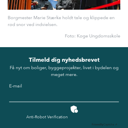
Borgmester Marie Stærke holdt tale og klippede en
rød snor ved indvielsen.
Foto: Køge Ungdomsskole
Tilmeld dig nyhedsbrevet
Få nyt om boliger, byggeprojekter, livet i bydelen og
meget mere.
E-mail
Anti-Robot Verification
Friendly
Captcha ⇗