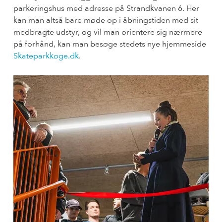
parkeringshus med adresse på Strandkvanen 6. Her
kan man altså bare møde op i åbningstiden med sit
medbragte udstyr, og vil man orientere sig nærmere
på forhånd, kan man besøge stedets nye hjemmeside
Skateparkkøge.dk
.