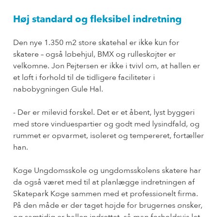
Høj standard og fleksibel indretning
Den nye 1.350 m2 store skatehal er ikke kun for
skatere – også løbehjul, BMX og rulleskøjter er
velkomne. Jon Pejtersen er ikke i tvivl om, at hallen er
et løft i forhold til de tidligere faciliteter i
nabobygningen Gule Hal.
- Der er milevid forskel. Det er et åbent, lyst byggeri
med store vinduespartier og godt med lysindfald, og
rummet er opvarmet, isoleret og tempereret, fortæller
han.
Køge Ungdomsskole og ungdomsskolens skatere har
da også været med til at planlægge indretningen af
Skatepark Køge sammen med et professionelt firma.
På den måde er der taget højde for brugernes ønsker,
og samtidig er hallen indrettet, så man forholdsvis let