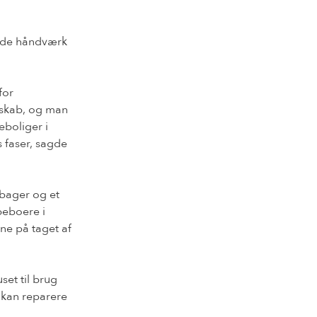
gode håndværk
for
esskab, og man
eboliger i
s faser, sagde
 bager og et
beboere i
ne på taget af
et til brug
 kan reparere