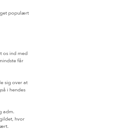
eget populært
bt os ind med
mindste får
 sig over at
gså i hendes
og adm.
gildet, hvor
ært.