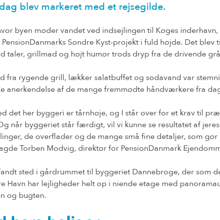
dag blev markeret med et rejsegilde.
hvor byen møder vandet ved indsejlingen til Køges inderhavn, 
i PensionDanmarks Søndre Kyst-projekt i fuld højde. Det blev t
d taler, grillmad og højt humør trods dryp fra de drivende grå
d fra rygende grill, lækker salatbuffet og sodavand var stemn
e anerkendelse af de mange fremmødte håndværkere fra dag
 det her byggeri er tårnhøje, og I står over for et krav til præ
g når byggeriet står færdigt, vil vi kunne se resultatet af jeres
inger, de overflader og de mange små fine detaljer, som gør 
 sagde Torben Modvig, direktør for PensionDanmark Ejendom
 fandt sted i gårdrummet til byggeriet Dannebroge, der som d
e Havn har lejligheder helt op i niende etage med panoramau
n og bugten.