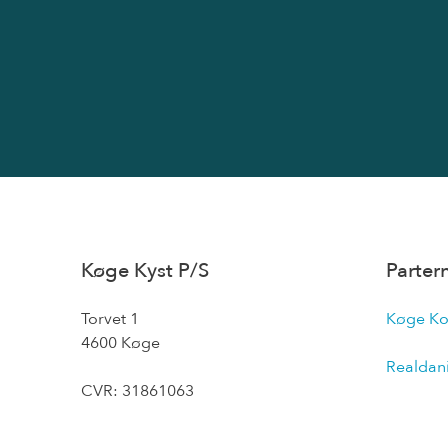
Køge Kyst P/S
Parter
Torvet 1
Køge K
4600 Køge
Realdan
CVR: 31861063