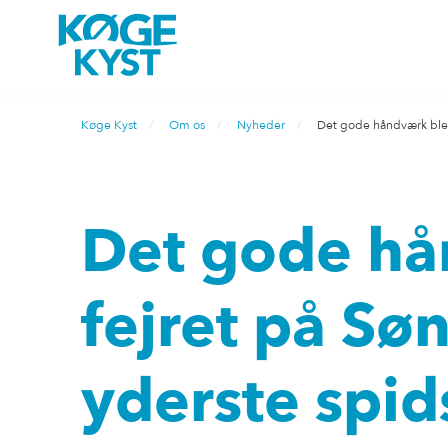
Køge Kyst
Om os
Nyheder
Det gode håndværk blev
Det gode hå
fejret på Sø
yderste spid