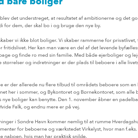
 bare boliger
 blev det understreget, at resultatet af ambitionerne og det 
i for dem, der skal bo i og bruge den nye by.
kaber vi ikke blot boliger. Vi skaber rammerne for privatlivet, 
or fritidslivet. Her kan man være en del af det levende byfæll
lbage og finde ro med sin familie. Med både ejerboliger og lej
størrelser og indretninger er der plads til beboere i alle livet
 er der allerede nu flere tilbud til områdets beboere som en
bnet her i sommer, og Bykontoret og Børnekontoret, som alle 
nye boliger kan benytte. Den 1. november åbner en padelba
ide Falk, og endnu mere er på vej.
ninger i Søndre Havn kommer nemlig til at rumme Hverdagshus
ementer for beboerne og værkstedet Virkelyst, hvor man f.eks.
pe naboen, hvis man har praktisk snilde.