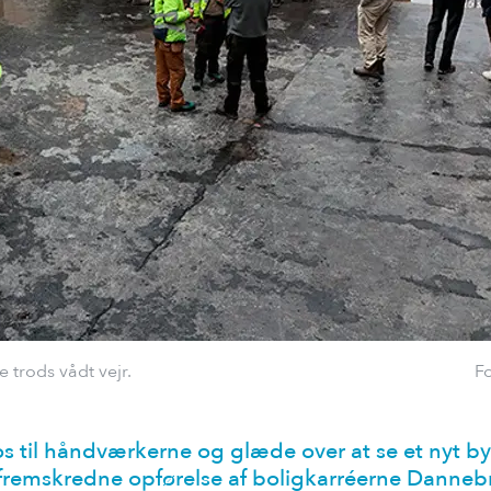
 trods vådt vejr.
F
ros til håndværkerne og glæde over at se et nyt b
 fremskredne opførelse af boligkarréerne Danne