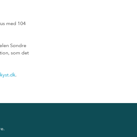
unus med 104
delen Søndre
tion, som det
kyst.dk
.
re.