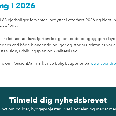
ing i 2026
8 ejerboliger forventes indflyttet i efteråret 2026 og Nept
ten af 2027.
r er det henholdsvis fjortende og femtende boligbyggeri i by
egnes ved både blandende boliger og stor arkitektonisk varia
sts vision, udviklingsplan og kvalitetskrav.
re om PensionDanmarks nye boligbyggerier på
www.soendre
Tilmeld dig nyhedsbrevet
 nyt om boliger, byggeprojekter, livet i bydelen og meget me