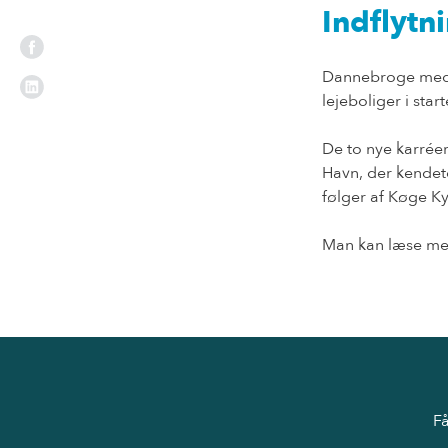
Indflytn
Dannebroge med 8
lejeboliger i star
De to nye karrée
Havn, der kendet
følger af Køge Ky
Man kan læse me
Få