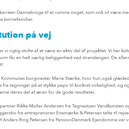
arréen Dannebroge til at rumme noget, som nok vil være m
e børnefamilier.
tution på vej
vi rigtig stolte af at være en aktiv del af projektet. Vi har kø
 som får en helt særlig beliggenhed ved strandengen. De aller
t!
e Kommunes borgmester Marie Stærke, hvor hun også glædede
 fra tegninger på et stykke papir til konkret virkelighed, og o
erne deres del af æren for de gode resultater.
 partner Rikke Møller Andersen fra Tegnestuen Vandkunsten 
ggersbo fra entreprenøren Enemærke & Petersen talte til rejse
ef Anders Ring Petersen fra PensionDanmark Ejendomme var v