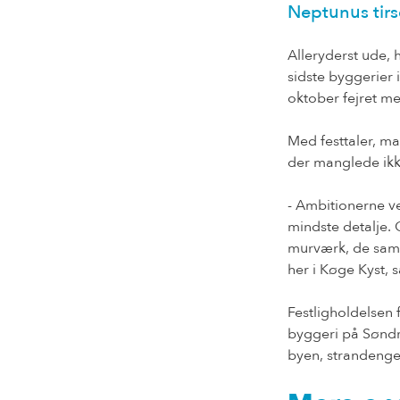
Neptunus tirs
Alleryderst ude, 
sidste byggerier 
oktober fejret me
Med festtaler, ma
der manglede ikk
- Ambitionerne ved
mindste detalje. O
murværk, de saml
her i Køge Kyst,
Festligholdelsen
byggeri på Søndr
byen, strandenge