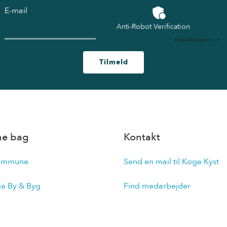
E-mail
Anti-Robot Verification
Friendly
Captcha ⇗
Tilmeld
ne bag
Kontakt
ommune
Send en mail til Køge Kyst
ia By & Byg
Find medarbejder