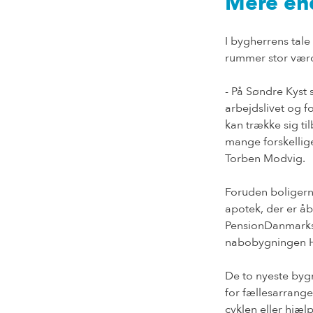
Mere end
I bygherrens tale
rummer stor værd
- På Søndre Kyst s
arbejdslivet og f
kan trække sig ti
mange forskellige 
Torben Modvig.
Foruden boligerne
apotek, der er å
PensionDanmarks 
nabobygningen Hv
De to nyeste byg
for fællesarrang
cyklen eller hjæl