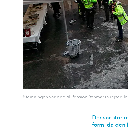
Stemningen var god til PensionDanmarks rejsegilde
Der var stor 
form, da den