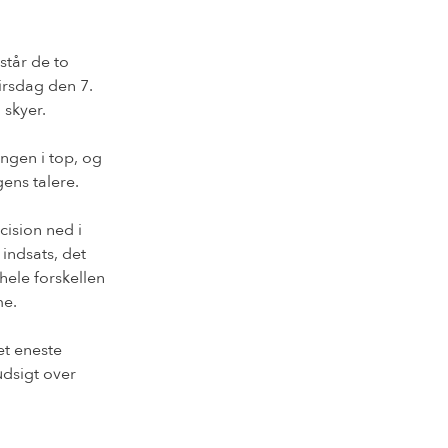
står de to
irsdag den 7.
 skyer.
ingen i top, og
ens talere.
cision ned i
 indsats, det
hele forskellen
me.
et eneste
dsigt over