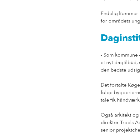
Endelig kommer k
for områdets ung
Daginsti
- Som kommune er 
et nyt dagtilbud,
den bedste udsig
Det fortalte Køg
følge byggerierne
tale fik håndværk
Også arkitekt og
direktør Troels A
senior projektch