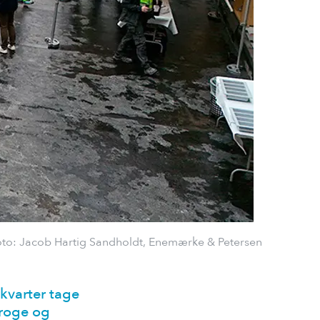
oto: Jacob Hartig Sandholdt, Enemærke & Petersen
ykvarter tage
broge og