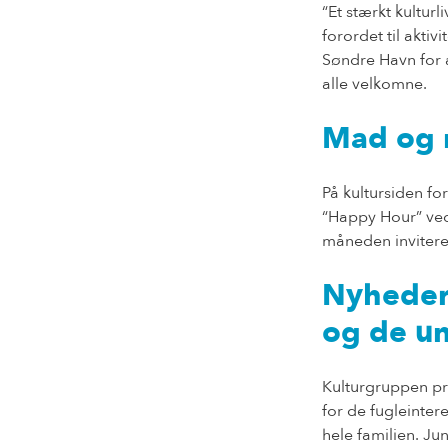
“Et stærkt kultur
forordet til akti
Søndre Havn for a
alle velkomne.
Mad og 
På kultursiden f
“Happy Hour” ved
måneden inviteres
Nyheder 
og de u
Kulturgruppen præ
for de fugleinter
hele familien. Ju