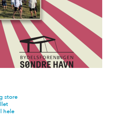
g store
let
l hele