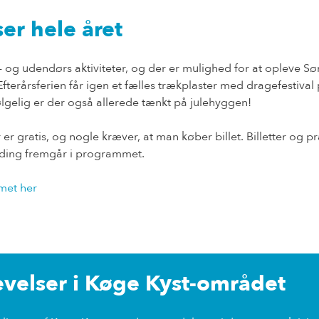
er hele året
- og udendørs aktiviteter, og der er mulighed for at opleve S
. Efterårsferien får igen et fælles trækplaster med dragefestiva
ølgelig er der også allerede tænkt på julehyggen!
 er gratis, og nogle kræver, at man køber billet. Billetter og p
elding fremgår i programmet.
met her
evelser i Køge Kyst-området