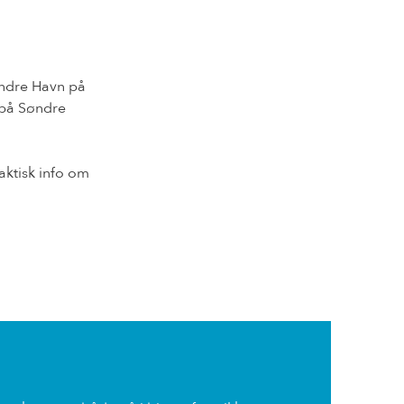
øndre Havn på
l på Søndre
raktisk info om