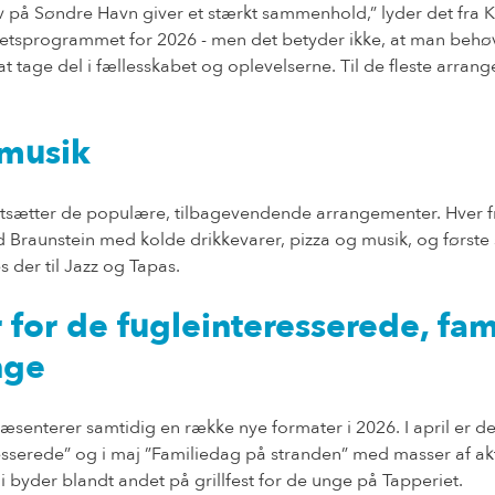
liv på Søndre Havn giver et stærkt sammenhold,” lyder det fra 
vitetsprogrammet for 2026 - men det betyder ikke, at man behø
t tage del i fællesskabet og oplevelserne. Til de fleste arran
musik
ortsætter de populære, tilbagevendende arrangementer. Hver f
 Braunstein med kolde drikkevarer, pizza og musik, og første
 der til Jazz og Tapas.
for de fugleinteresserede, fam
nge
senterer samtidig en række nye formater i 2026. I april er de
esserede” og i maj ”Familiedag på stranden” med masser af akti
ni byder blandt andet på grillfest for de unge på Tapperiet.