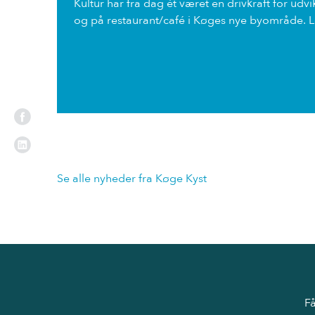
Kultur har fra dag ét været en drivkraft for udv
og på restaurant/café i Køges nye byområde. L
Se alle nyheder fra Køge Kyst
Få