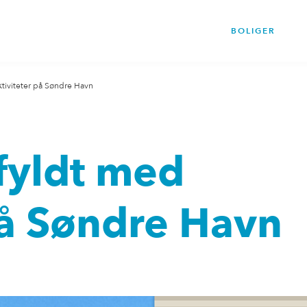
BOLIGER
ktiviteter på Søndre Havn
fyldt med
på Søndre Havn