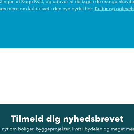
iklingen af Køge Kyst, og udover at deltage i de mange aktivit
æs mere om kulturlivet i den nye bydel her:
Kultur og oplevel
Tilmeld dig nyhedsbrevet
 nyt om boliger, byggeprojekter, livet i bydelen og meget me