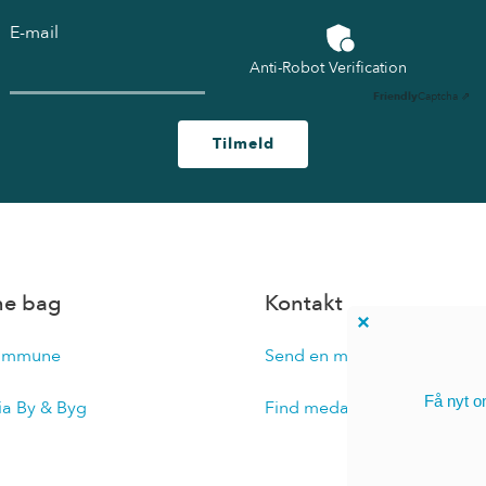
E-mail
Anti-Robot Verification
Friendly
Captcha ⇗
Tilmeld
ne bag
Kontakt
ommune
Send en mail til Køge Kyst
ia By & Byg
Find medarbejder