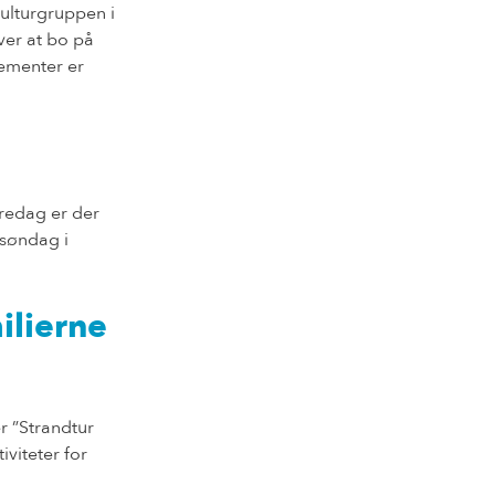
Kulturgruppen i
ver at bo på
gementer er
redag er der
 søndag i
ilierne
r ”Strandtur
viteter for