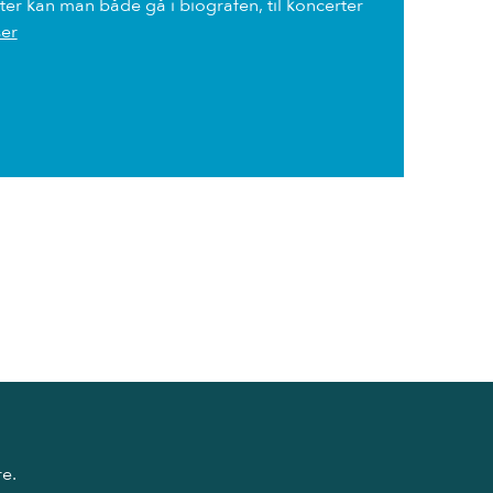
eter kan man både gå i biografen, til koncerter
ser
re.