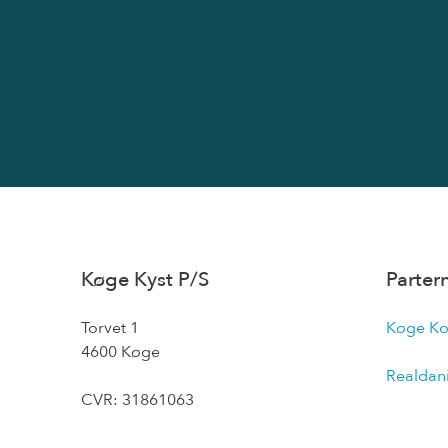
Køge Kyst P/S
Parter
Torvet 1
Køge K
4600 Køge
Realdan
CVR: 31861063