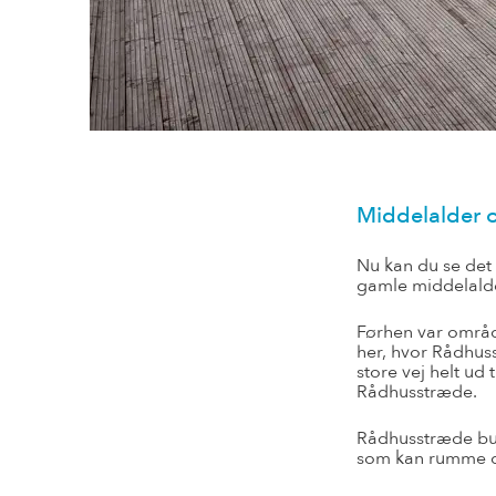
Middelalder 
Nu kan du se det
gamle middelald
Førhen var området
her, hvor Rådhus
store vej helt ud
Rådhusstræde.
Rådhusstræde bug
som kan rumme de 