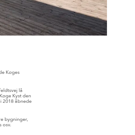
ide Køges
eldtsvej lå
 Køge Kyst den
g i 2018 åbnede
re bygninger,
s osv.