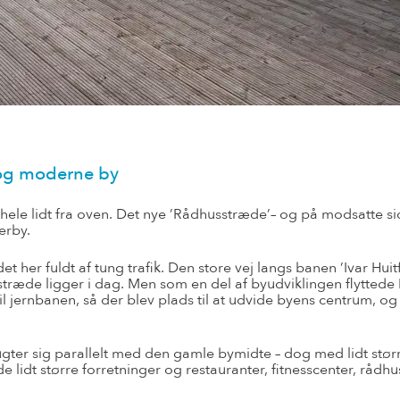
og moderne by
 hele lidt fra oven. Det nye ’Rådhusstræde’– og på modsatte s
erby.
 her fuldt af tung trafik. Den store vej langs banen ’Ivar Huitf
stræde ligger i dag. Men som en del af byudviklingen flyttede
 til jernbanen, så der blev plads til at udvide byens centrum, o
ter sig parallelt med den gamle bymidte – dog med lidt stør
lidt større forretninger og restauranter, fitnesscenter, rådhu