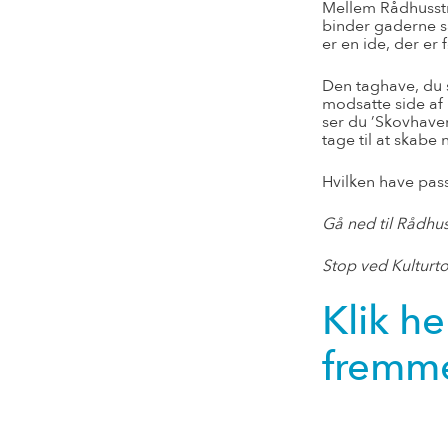
Mellem Rådhusstr
binder gaderne s
er en ide, der er
Den taghave, du s
modsatte side af
ser du ’Skovhaven
tage til at skabe
Hvilken have pass
Gå ned til Rådhu
Stop ved Kulturt
Klik he
fremme