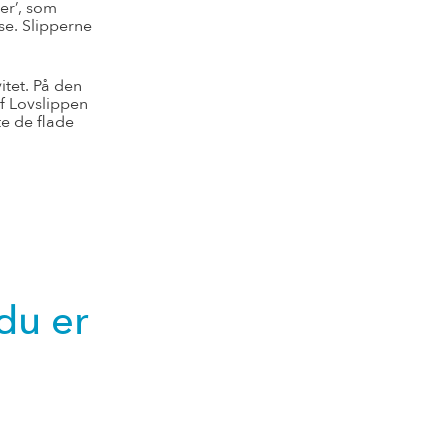
er’, som
se. Slipperne
itet. På den
f Lovslippen
te de flade
 du er