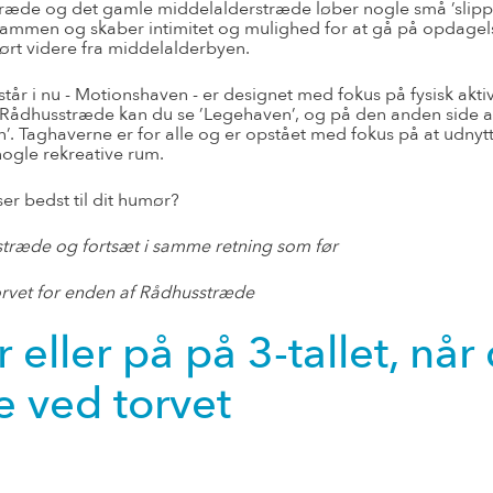
æde og det gamle middelalderstræde løber nogle små ’slipp
ammen og skaber intimitet og mulighed for at gå på opdagel
 ført videre fra middelalderbyen.
tår i nu - Motionshaven - er designet med fokus på fysisk aktiv
 Rådhusstræde kan du se ’Legehaven’, og på den anden side a
’. Taghaverne er for alle og er opstået med fokus på at udnyt
 nogle rekreative rum.
er bedst til dit humør?
stræde og fortsæt i samme retning som før
orvet for enden af Rådhusstræde
r eller på på 3-tallet, når
 ved torvet